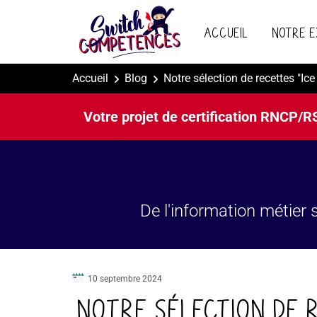
Aller
au
Accueil
Notre e
contenu
principal
Accueil
Blog
Notre sélection de recettes "Ice 
Votre projet de certification RNCP/R
De l'information métier s
10 septembre 2024
Notre sélection de r