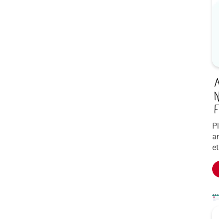
A
N
F
Pl
an
e