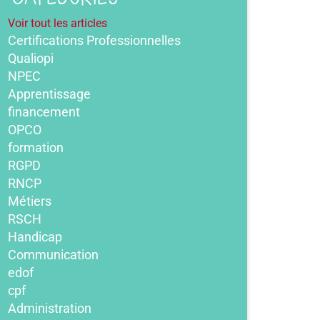
Voir tout les articles
Certifications Professionnelles
Qualiopi
NPEC
Apprentissage
financement
OPCO
formation
RGPD
RNCP
Métiers
RSCH
Handicap
Communication
edof
cpf
Administration